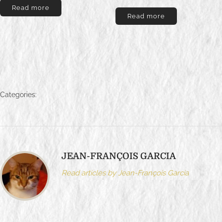
Read more
n
Read more
°
4
q
u
a
n
Categories:
t
i
t
y
JEAN-FRANÇOIS GARCIA
Read articles by Jean-François Garcia