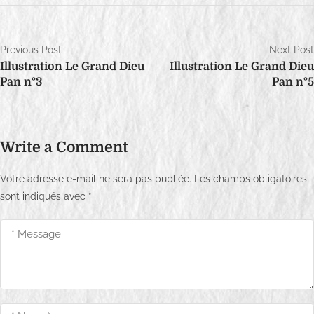
N
Previous Post
Next Post
Illustration Le Grand Dieu
Illustration Le Grand Dieu
a
Pan n°3
Pan n°5
v
i
Write a Comment
g
a
Votre adresse e-mail ne sera pas publiée.
Les champs obligatoires
sont indiqués avec
*
t
i
o
n
d