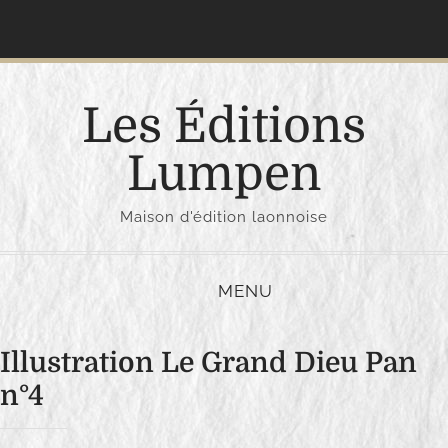
S
k
i
p
Les Éditions
t
o
Lumpen
c
o
Maison d'édition laonnoise
n
t
e
MENU
n
t
Illustration Le Grand Dieu Pan
n°4