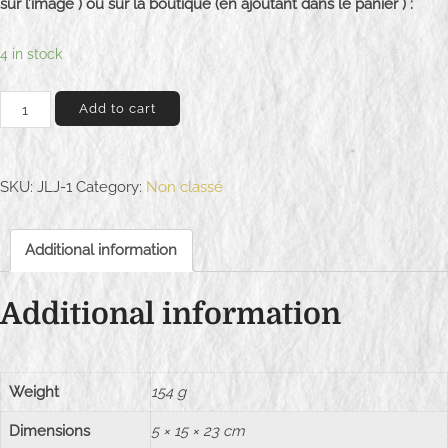
sur l’image ) ou sur la boutique (en ajoutant dans le panier ) :
4 in stock
J
Add to cart
e
a
n
SKU:
JLJ-1
Category:
Non classé
-
L
Additional information
o
u
Additional information
i
s
l
e
Weight
154 g
j
Dimensions
5 × 15 × 23 cm
o