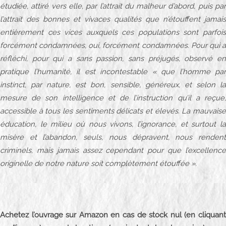
étudiée, attiré vers elle, par l’attrait du malheur d’abord, puis par
l’attrait des bonnes et vivaces qualités que n’étouffent jamais
entièrement ces vices auxquels ces populations sont parfois
forcément condamnées, oui, forcément condamnées. Pour qui a
réfléchi, pour qui a sans passion, sans préjugés, observé en
pratique l’humanité, il est incontestable « que l’homme par
instinct, par nature, est bon, sensible, généreux, et selon la
mesure de son intelligence et de l’instruction qu’il a reçue,
accessible à tous les sentiments délicats et élevés. La mauvaise
éducation, le milieu où nous vivons, l’ignorance, et surtout la
misère et l’abandon, seuls, nous dépravent, nous rendent
criminels, mais jamais assez cependant pour que l’excellence
originelle de notre nature soit complètement étouffée ».
Achetez l’ouvrage sur Amazon en cas de stock nul (en cliquant