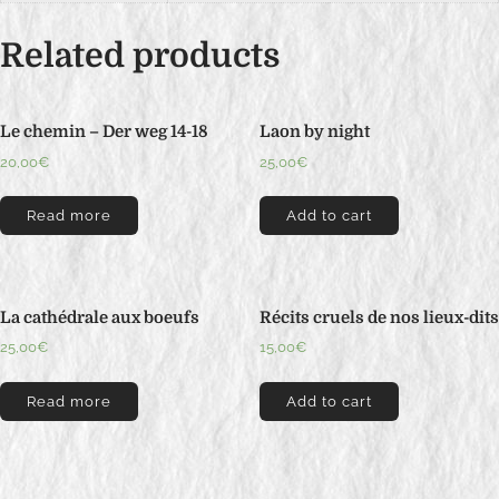
u
Related products
r
n
a
Le chemin – Der weg 14-18
Laon by night
l
20,00
€
25,00
€
i
e
Read more
Add to cart
r
q
u
a
La cathédrale aux boeufs
Récits cruels de nos lieux-dits
n
25,00
€
15,00
€
t
i
Read more
Add to cart
t
y