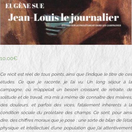
i
e
r
10,00
€
Ce récit est réel de tous points, ainsi que l’indique le titre de ces
études. Ce que je raconte, je l’ai vu. Un long séjour à la
campagne, où m’appelait un besoin croissant de retraite, de
solitude et de travail, m’a mis à même de connaître des misères,
des douleurs, et parfois des vices, fatalement inhérents à la
condition sociale du prolétaire des champs. Ce sont, pour ainsi
dire, des chiffres moraux que je pose : une sorte de bilan de l’état
physique et intellectuel d’une population que j’ai attentivement