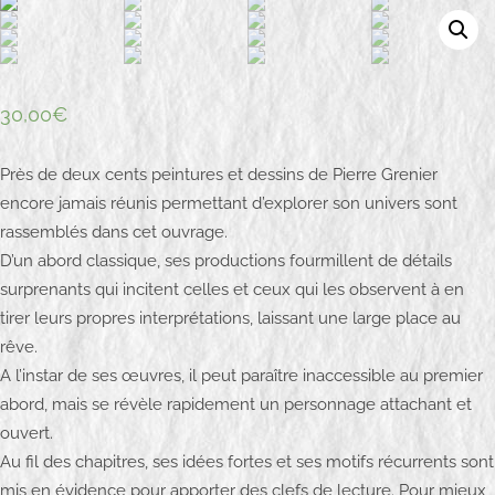
s
P
t
i
e
e
d
r
30,00
€
o
r
n
e
Près de deux cents peintures et dessins de Pierre Grenier
É
encore jamais réunis permettant d’explorer son univers sont
m
rassemblés dans cet ouvrage.
i
l
D’un abord classique, ses productions fourmillent de détails
i
surprenants qui incitent celles et ceux qui les observent à en
e
tirer leurs propres interprétations, laissant une large place au
n
rêve.
G
A l’instar de ses œuvres, il peut paraître inaccessible au premier
r
abord, mais se révèle rapidement un personnage attachant et
e
ouvert.
n
Au fil des chapitres, ses idées fortes et ses motifs récurrents sont
i
mis en évidence pour apporter des clefs de lecture. Pour mieux