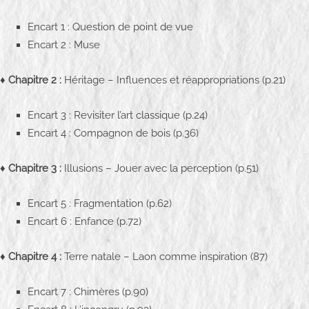
e
n
Encart 1 : Question de point de vue
i
Encart 2 : Muse
e
r
♦
Chapitre 2 :
Héritage – Influences et réappropriations (p.21)
-
Œ
Encart 3 : Revisiter l’art classique (p.24)
u
Encart 4 : Compagnon de bois (p.36)
v
r
♦
Chapitre 3 :
Illusions – Jouer avec la perception (p.51)
e
Encart 5 : Fragmentation (p.62)
p
Encart 6 : Enfance (p.72)
e
i
♦
Chapitre 4 :
Terre natale – Laon comme inspiration (87)
n
t
Encart 7 : Chimères (p.90)
e