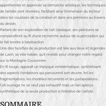
e
appréhender et apprécier sa démarche artistique, les techniques
r
de l’artiste sont révélées, facilitant ainsi l’immersion du lecteur
–
dans les coulisses de la création et dans ses prémices au travers
Œ
du dessin.
u
Partant de son exploration de l’art classique, ses peintures se
v
complexifient au fil d’une recherche autour de la perception qui
r
le fait tendre à l’abstraction.
e
Une des facettes de sa production est liée aux lieux et légendes
p
de Laon, sa ville natale, qu’il revisite pour changer notre regard
e
sur la Montagne Couronnée.
i
En fil rouge, apparaît un triptyque emblématique, synthétisant
n
des aspects fondateurs qui parcourent son œuvre, tel les
t
fragmentations, les modèles récurrents et les juxtapositions…
e
Cet ouvrage ne se veut pas exhaustif mais un bel aperçu
synthétique de la seule production à l’initiative de l‘artiste.
SOMMAIRE