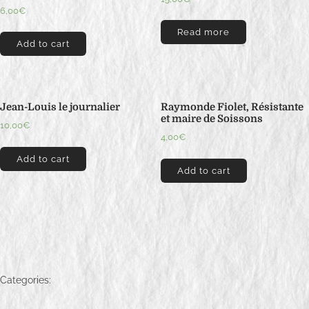
6,00
€
Read more
Add to cart
Jean-Louis le journalier
Raymonde Fiolet, Résistante
et maire de Soissons
10,00
€
4,00
€
Add to cart
Add to cart
Categories: