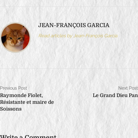
JEAN-FRANÇOIS GARCIA
Read articles by Jean-François Garcia
N
Previous Post
Next Post
Raymonde Fiolet,
Le Grand Dieu Pan
a
Résistante et maire de
v
Soissons
i
g
Write a Comment