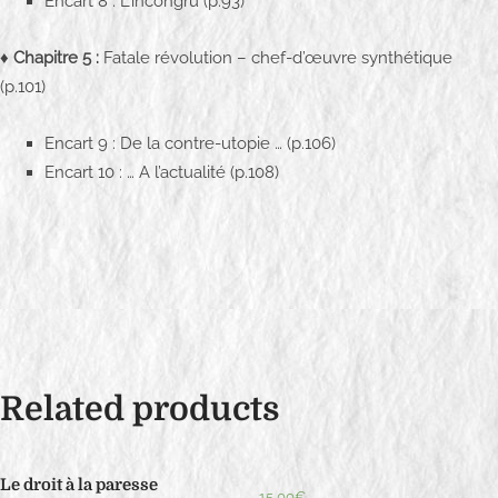
Encart 8 : L’incongru (p.93)
q
u
♦
Chapitre 5 :
Fatale révolution – chef-d’œuvre synthétique
a
(p.101)
n
t
Encart 9 : De la contre-utopie … (p.106)
i
Encart 10 : … A l’actualité (p.108)
t
y
Related products
Le droit à la paresse
15,00
€