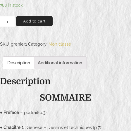
788 in stock
P
Add to cart
i
e
r
SKU:
grenier1
Category:
Non classé
r
e
Description
Additional information
É
m
Description
i
l
SOMMAIRE
i
e
n
♦
Préface
– portrait(p.3)
G
r
♦
Chapitre 1 :
Genèse – Dessins et techniques (p.7)