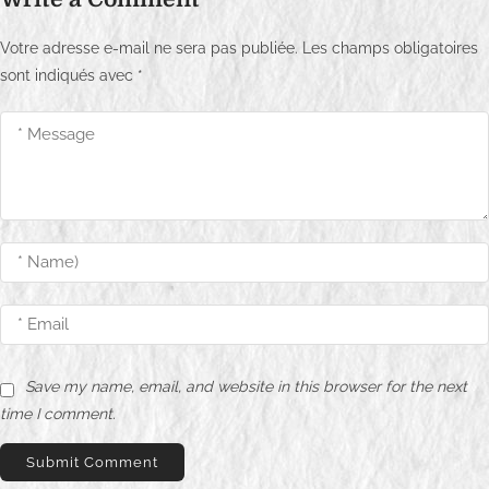
a
Votre adresse e-mail ne sera pas publiée.
Les champs obligatoires
t
sont indiqués avec
*
i
o
n
d
e
l
’
a
Save my name, email, and website in this browser for the next
r
time I comment.
t